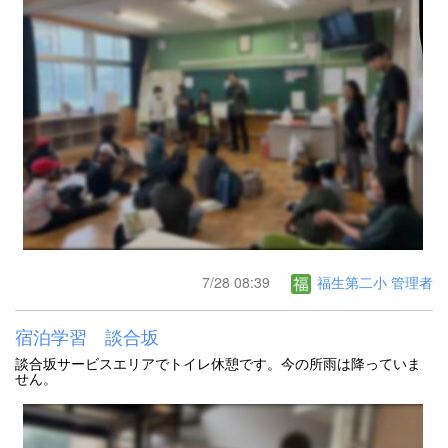
7/28 08:39
福生第二小 管理者
宿泊学習 談合坂
談合坂サービスエリアでトイレ休憩です。今の所雨は降っていま
せん。