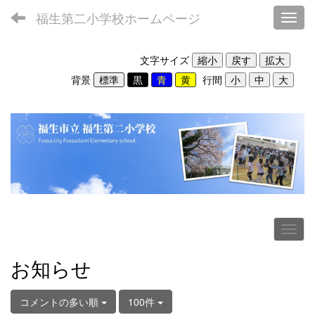
福生第二小学校ホームページ
Toggl
文字サイズ
背景
行間
お知らせ
コメントの多い順
100件