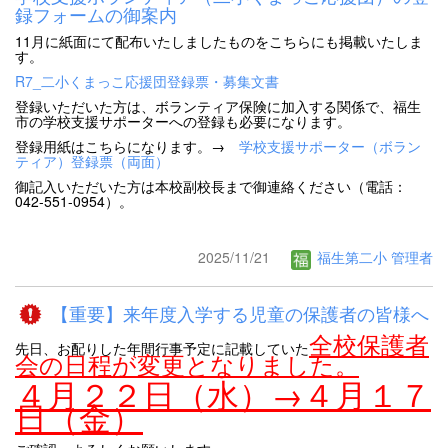
録フォームの御案内
11月に紙面にて配布いたしましたものをこちらにも掲載いたしま
す。
R7_二小くまっこ応援団登録票・募集文書
登録いただいた方は、ボランティア保険に加入する関係で、福生
市の学校支援サポーターへの登録も必要になります。
登録用紙はこちらになります。→
学校支援サポーター（ボラン
ティア）登録票（両面）
御記入いただいた方は本校副校長まで御連絡ください（電話：
042-551-0954）。
2025/11/21
福生第二小 管理者
【重要】来年度入学する児童の保護者の皆様へ
全校保護者
先日、お配りした年間行事予定に記載していた
会の日程が変更となりました。
４月２２日（水）→４月１７
日（金）