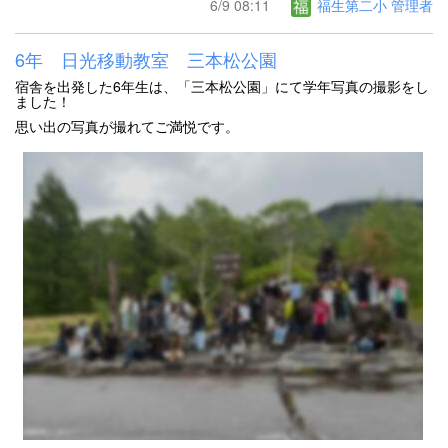
6/9 08:11
福生第二小 管理者
6年 日光移動教室 三本松公園
宿舎を出発した6年生は、「三本松公園」にて学年写真の撮影をし
ました！
思い出の写真が撮れてご満悦です。