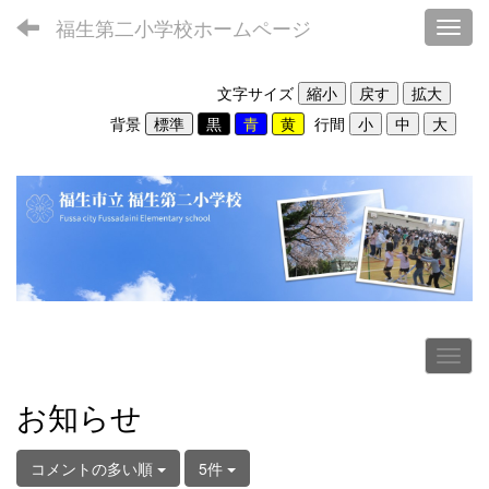
福生第二小学校ホームページ
Toggl
文字サイズ
背景
行間
お知らせ
コメントの多い順
5件