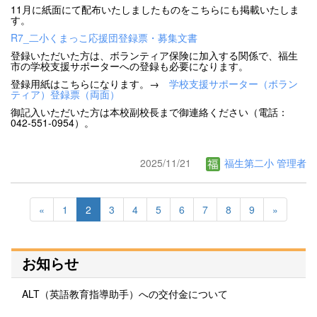
11月に紙面にて配布いたしましたものをこちらにも掲載いたしま
す。
R7_二小くまっこ応援団登録票・募集文書
登録いただいた方は、ボランティア保険に加入する関係で、福生
市の学校支援サポーターへの登録も必要になります。
登録用紙はこちらになります。→
学校支援サポーター（ボラン
ティア）登録票（両面）
御記入いただいた方は本校副校長まで御連絡ください（電話：
042-551-0954）。
2025/11/21
福生第二小 管理者
«
1
2
3
4
5
6
7
8
9
»
お知らせ
ALT（英語教育指導助手）への交付金について