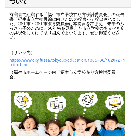
ついて
有識者で組織する「福生市立学校在り方検討委員会」の報告
書「福生市立学校再編に向けた23の提言が」提出されまし
た。福生市・福生市教育委員会は本提言を踏まえ、未来のふ
っさっ子のために、50年先を見据えた市立学校のあるべき姿
の具現化に向けて取り組んでまいります。ぜひ御覧くださ
い。
（リンク先）
https://www.city.fussa.tokyo.jp/education/1005766/1020727/i
ndex.html
（福生市ホームページ内「福生市立学校在り方検討委員
会」）