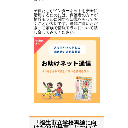
子供たちがインターネットを安全に
活用するためには、保護者の方々が
情報モラルに関する知識をもってお
くことが大切です。是非ご覧いただ
き、ご家族で情報モラルについて話
し合ってみてください。
「福生市立学校再編に向
けた23の提言」について