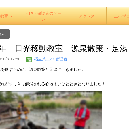
PTA・保護者のペー
の教育
アクセス
二小ブ
ジ
覧へ
 6年 日光移動教室 源泉散策・足湯
6/8 17:50
福生第二小 管理者
れを癒すために、源泉散策と足湯に行きました。
疲れがすっきり解消される心地よいひとときとなりました！