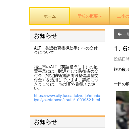
ホーム
学校の概要
二小
一
お知らせ
1.
ALT（英語教育指導助手）への交付
金について
投稿日時: 
福生市のALT（英語指導助手）の配
旅の疲
置事業には、財源として防衛省の交
付金（特定防衛施設周辺整備調整交
付金）を活用しています。詳細につ
一日の
きましては、市のHPを御覧くださ
い。
https://www.city.fussa.tokyo.jp/munic
ipal/yokotabase/koufu/1003952.html
お知らせ