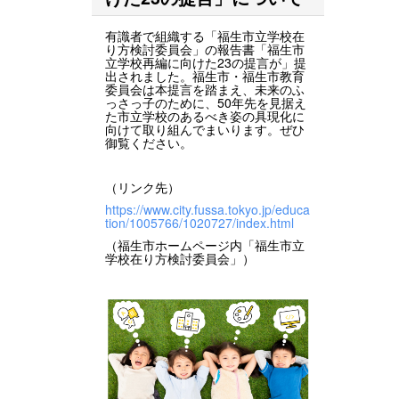
有識者で組織する「福生市立学校在
り方検討委員会」の報告書「福生市
立学校再編に向けた23の提言が」提
出されました。福生市・福生市教育
委員会は本提言を踏まえ、未来のふ
っさっ子のために、50年先を見据え
た市立学校のあるべき姿の具現化に
向けて取り組んでまいります。ぜひ
御覧ください。
（リンク先）
https://www.city.fussa.tokyo.jp/educa
tion/1005766/1020727/index.html
（福生市ホームページ内「福生市立
学校在り方検討委員会」）