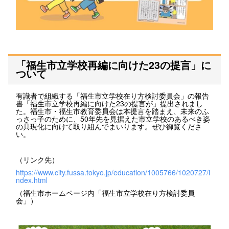
「福生市立学校再編に向けた23の提言」に
ついて
有識者で組織する「福生市立学校在り方検討委員会」の報告
書「福生市立学校再編に向けた23の提言が」提出されまし
た。福生市・福生市教育委員会は本提言を踏まえ、未来のふ
っさっ子のために、50年先を見据えた市立学校のあるべき姿
の具現化に向けて取り組んでまいります。ぜひ御覧くださ
い。
（リンク先）
https://www.city.fussa.tokyo.jp/education/1005766/1020727/i
ndex.html
（福生市ホームページ内「福生市立学校在り方検討委員
会」）