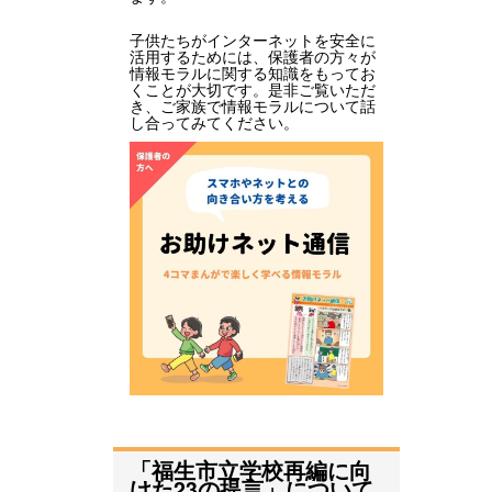
子供たちがインターネットを安全に
活用するためには、保護者の方々が
情報モラルに関する知識をもってお
くことが大切です。是非ご覧いただ
き、ご家族で情報モラルについて話
し合ってみてください。
「福生市立学校再編に向
けた23の提言」について