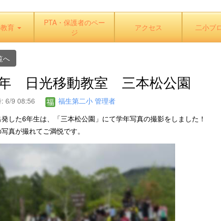
PTA・保護者のペー
の教育
アクセス
二小ブ
ジ
覧へ
 6年 日光移動教室 三本松公園
6/9 08:56
福生第二小 管理者
出発した6年生は、「三本松公園」にて学年写真の撮影をしました！
の写真が撮れてご満悦です。