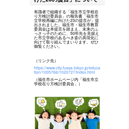
有識者で組織する「福生市立学校在
り方検討委員会」の報告書「福生市
立学校再編に向けた23の提言が」提
出されました。福生市・福生市教育
委員会は本提言を踏まえ、未来のふ
っさっ子のために、50年先を見据え
た市立学校のあるべき姿の具現化に
向けて取り組んでまいります。ぜひ
御覧ください。
（リンク先）
https://www.city.fussa.tokyo.jp/educa
tion/1005766/1020727/index.html
（福生市ホームページ内「福生市立
学校在り方検討委員会」）