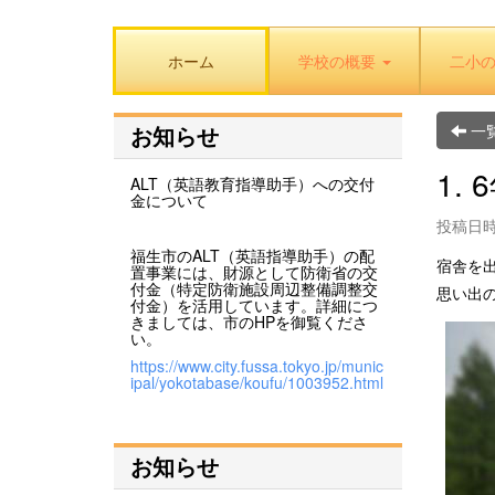
ホーム
学校の概要
二小
一
お知らせ
1.
ALT（英語教育指導助手）への交付
金について
投稿日時: 
福生市のALT（英語指導助手）の配
宿舎を
置事業には、財源として防衛省の交
付金（特定防衛施設周辺整備調整交
思い出
付金）を活用しています。詳細につ
きましては、市のHPを御覧くださ
い。
https://www.city.fussa.tokyo.jp/munic
ipal/yokotabase/koufu/1003952.html
お知らせ