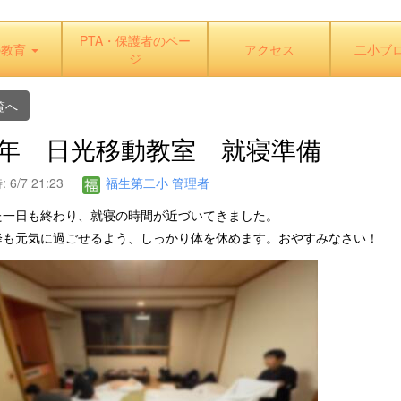
PTA・保護者のペー
の教育
アクセス
二小ブ
ジ
覧へ
 6年 日光移動教室 就寝準備
6/7 21:23
福生第二小 管理者
た一日も終わり、就寝の時間が近づいてきました。
降も元気に過ごせるよう、しっかり体を休めます。おやすみなさい！