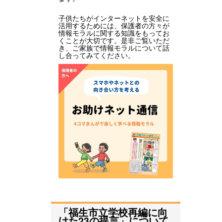
子供たちがインターネットを安全に
活用するためには、保護者の方々が
情報モラルに関する知識をもってお
くことが大切です。是非ご覧いただ
き、ご家族で情報モラルについて話
し合ってみてください。
「福生市立学校再編に向
けた23の提言」について