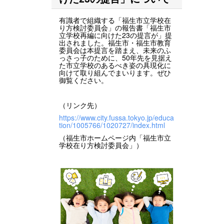
有識者で組織する「福生市立学校在
り方検討委員会」の報告書「福生市
立学校再編に向けた23の提言が」提
出されました。福生市・福生市教育
委員会は本提言を踏まえ、未来のふ
っさっ子のために、50年先を見据え
た市立学校のあるべき姿の具現化に
向けて取り組んでまいります。ぜひ
御覧ください。
（リンク先）
https://www.city.fussa.tokyo.jp/educa
tion/1005766/1020727/index.html
（福生市ホームページ内「福生市立
学校在り方検討委員会」）