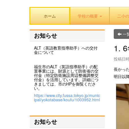
ホーム
学校の概要
二小
一
お知らせ
1.
ALT（英語教育指導助手）への交付
金について
投稿日時: 
福生市のALT（英語指導助手）の配
長かっ
置事業には、財源として防衛省の交
付金（特定防衛施設周辺整備調整交
明日以
付金）を活用しています。詳細につ
きましては、市のHPを御覧くださ
い。
https://www.city.fussa.tokyo.jp/munic
ipal/yokotabase/koufu/1003952.html
お知らせ