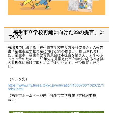
「福生市立学校再編に向けた23の提言」に
ついて
有識者で組織する「福生市立学校在り方検討委員会」の報告
書「福生市立学校再編に向けた23の提言が」提出されまし
た。福生市・福生市教育委員会は本提言を踏まえ、未来のふ
っさっ子のために、50年先を見据えた市立学校のあるべき姿
の具現化に向けて取り組んでまいります。ぜひ御覧くださ
い。
（リンク先）
https://www.city.fussa.tokyo.jp/education/1005766/1020727/i
ndex.html
（福生市ホームページ内「福生市立学校在り方検討委員
会」）