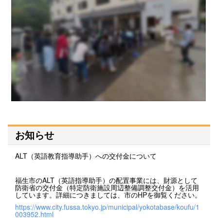
お知らせ
ALT（英語教育指導助手）への交付金について
福生市のALT（英語指導助手）の配置事業には、財源として
防衛省の交付金（特定防衛施設周辺整備調整交付金）を活用
しています。詳細につきましては、市のHPを御覧ください。
https://www.city.fussa.tokyo.jp/municipal/yokotabase/koufu/1
003952.html