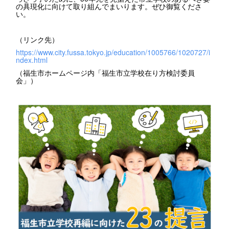
の具現化に向けて取り組んでまいります。ぜひ御覧くださ
い。
（リンク先）
https://www.city.fussa.tokyo.jp/education/1005766/1020727/i
ndex.html
（福生市ホームページ内「福生市立学校在り方検討委員
会」）