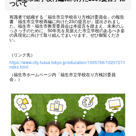
ついて
有識者で組織する「福生市立学校在り方検討委員会」の報告
書「福生市立学校再編に向けた23の提言が」提出されまし
た。福生市・福生市教育委員会は本提言を踏まえ、未来のふ
っさっ子のために、50年先を見据えた市立学校のあるべき姿
の具現化に向けて取り組んでまいります。ぜひ御覧くださ
い。
（リンク先）
https://www.city.fussa.tokyo.jp/education/1005766/1020727/i
ndex.html
（福生市ホームページ内「福生市立学校在り方検討委員
会」）