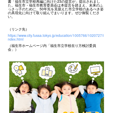
書「福生市立学校再編に向けた23の提言が」提出されまし
た。福生市・福生市教育委員会は本提言を踏まえ、未来のふ
っさっ子のために、50年先を見据えた市立学校のあるべき姿
の具現化に向けて取り組んでまいります。ぜひ御覧くださ
い。
（リンク先）
https://www.city.fussa.tokyo.jp/education/1005766/1020727/i
ndex.html
（福生市ホームページ内「福生市立学校在り方検討委員
会」）