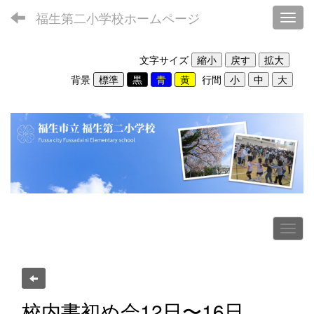
福生第二小学校ホームページ
Toggl
文字サイズ
背景
行間
校内書初め会12日〜16日