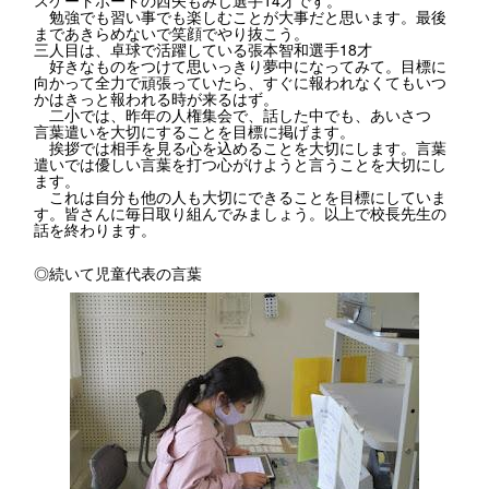
勉強でも習い事でも楽しむことが大事だと思います。最後
まであきらめないで笑顔でやり抜こう。
三人目は、卓球で活躍している張本智和選手18才
好きなものをつけて思いっきり夢中になってみて。目標に
向かって全力で頑張っていたら、すぐに報われなくてもいつ
かはきっと報われる時が来るはず。
二小では、昨年の人権集会で、話した中でも、あいさつ
言葉遣いを大切にすることを目標に掲げます。
挨拶では相手を見る心を込めることを大切にします。言葉
遣いでは優しい言葉を打つ心がけようと言うことを大切にし
ます。
これは自分も他の人も大切にできることを目標にしていま
す。皆さんに毎日取り組んでみましょう。以上で校長先生の
話を終わります。
◎続いて児童代表の言葉