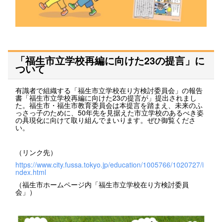
「福生市立学校再編に向けた23の提言」に
ついて
有識者で組織する「福生市立学校在り方検討委員会」の報告
書「福生市立学校再編に向けた23の提言が」提出されまし
た。福生市・福生市教育委員会は本提言を踏まえ、未来のふ
っさっ子のために、50年先を見据えた市立学校のあるべき姿
の具現化に向けて取り組んでまいります。ぜひ御覧くださ
い。
（リンク先）
https://www.city.fussa.tokyo.jp/education/1005766/1020727/i
ndex.html
（福生市ホームページ内「福生市立学校在り方検討委員
会」）