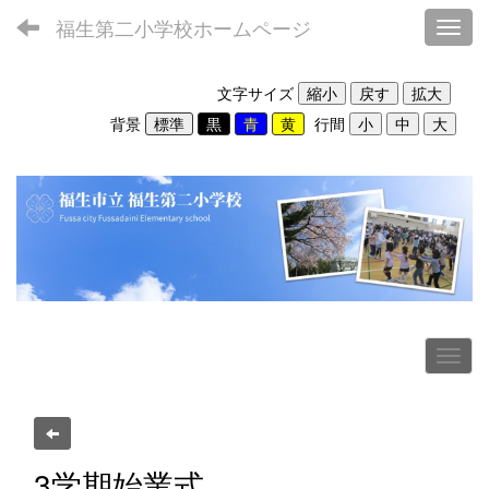
福生第二小学校ホームページ
Toggl
文字サイズ
背景
行間
3学期始業式