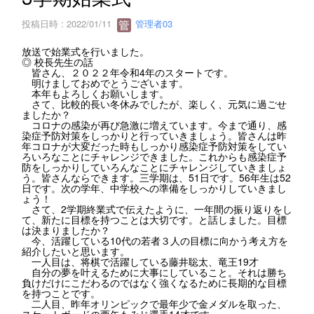
投稿日時 : 2022/01/11
管理者03
放送で始業式を行いました。
◎ 校長先生の話
皆さん、２０２２年令和4年のスタートです。
明けましておめでとうございます。
本年もよろしくお願いします。
さて、比較的長い冬休みでしたが、楽しく、元気に過ごせ
ましたか？
コロナの感染が再び急激に増えています。今まで通り、感
染症予防対策をしっかりと行っていきましょう。皆さんは昨
年コロナが大変だった時もしっかり感染症予防対策をしてい
ろいろなことにチャレンジできました。これからも感染症予
防をしっかりしていろんなことにチャレンジしていきましょ
う。皆さんならできます。三学期は、51日です。56年生は52
日です。次の学年、中学校への準備をしっかりしていきまし
ょう！
さて、2学期終業式で伝えたように、一年間の振り返りをし
て、新たに目標を持つことは大切です。と話しました。目標
は決まりましたか？
今、活躍している10代の若者３人の目標に向かう考え方を
紹介したいと思います。
一人目は、将棋で活躍している藤井聡太、竜王19才
自分の夢を叶えるために大事にしていること。それは勝ち
負けだけにこだわるのではなく強くなるために長期的な目標
を持つことです。
二人目、昨年オリンピックで最年少で金メダルを取った、
スケートボードの西矢もみじ選手14才です。