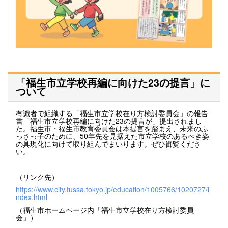
「福生市立学校再編に向けた23の提言」に
ついて
有識者で組織する「福生市立学校在り方検討委員会」の報告
書「福生市立学校再編に向けた23の提言が」提出されまし
た。福生市・福生市教育委員会は本提言を踏まえ、未来のふ
っさっ子のために、50年先を見据えた市立学校のあるべき姿
の具現化に向けて取り組んでまいります。ぜひ御覧くださ
い。
（リンク先）
https://www.city.fussa.tokyo.jp/education/1005766/1020727/i
ndex.html
（福生市ホームページ内「福生市立学校在り方検討委員
会」）