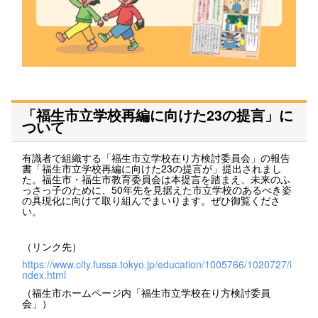
「福生市立学校再編に向けた23の提言」に
ついて
有識者で組織する「福生市立学校在り方検討委員会」の報告
書「福生市立学校再編に向けた23の提言が」提出されまし
た。福生市・福生市教育委員会は本提言を踏まえ、未来のふ
っさっ子のために、50年先を見据えた市立学校のあるべき姿
の具現化に向けて取り組んでまいります。ぜひ御覧くださ
い。
（リンク先）
https://www.city.fussa.tokyo.jp/education/1005766/1020727/i
ndex.html
（福生市ホームページ内「福生市立学校在り方検討委員
会」）