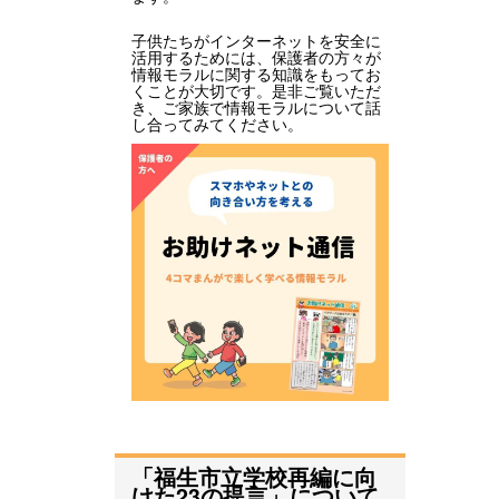
子供たちがインターネットを安全に
活用するためには、保護者の方々が
情報モラルに関する知識をもってお
くことが大切です。是非ご覧いただ
き、ご家族で情報モラルについて話
し合ってみてください。
「福生市立学校再編に向
けた23の提言」について