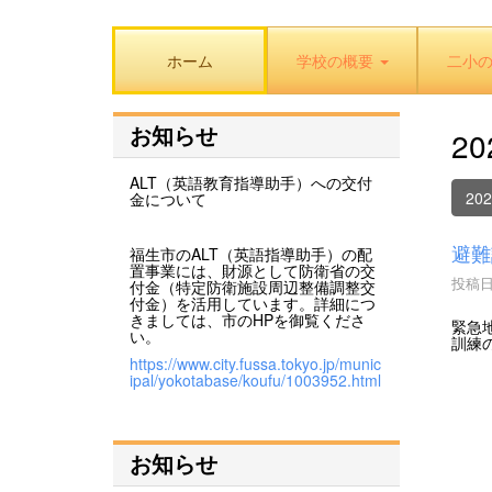
ホーム
学校の概要
二小
お知らせ
2
ALT（英語教育指導助手）への交付
20
金について
避難
福生市のALT（英語指導助手）の配
置事業には、財源として防衛省の交
投稿日時
付金（特定防衛施設周辺整備調整交
付金）を活用しています。詳細につ
きましては、市のHPを御覧くださ
緊急
い。
訓練
https://www.city.fussa.tokyo.jp/munic
ipal/yokotabase/koufu/1003952.html
お知らせ