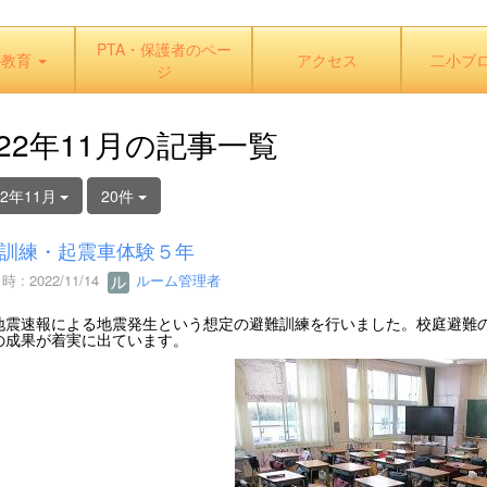
PTA・保護者のペー
の教育
アクセス
二小ブ
ジ
022年11月の記事一覧
22年11月
20件
訓練・起震車体験５年
 : 2022/11/14
ルーム管理者
地震速報による地震発生という想定の避難訓練を行いました。校庭避難
の成果が着実に出ています。