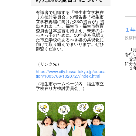
有識者で組織する「福生市立学校在
り方検討委員会」の報告書「福生市
立学校再編に向けた23の提言が」提
出されました。福生市・福生市教育
１年
委員会は本提言を踏まえ、未来のふ
っさっ子のために、50年先を見据え
投稿日時
た市立学校のあるべき姿の具現化に
向けて取り組んでまいります。ぜひ
御覧ください。
1月
を行
交流
に分
（リンク先）
１年
https://www.city.fussa.tokyo.jp/educa
tion/1005766/1020727/index.html
（福生市ホームページ内「福生市立
学校在り方検討委員会」）