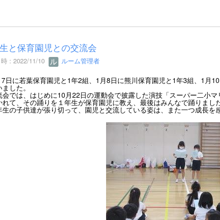
生と保育園児との交流会
 : 2022/11/10
ルーム管理者
7日に若葉保育園児と1年2組、1月8日に熊川保育園児と1年3組、1月
いました。
会では、はじめに10月22日の運動会で披露した演技「スーパー二小マ
かれて、その踊りを１年生が保育園児に教え、最後はみんなで踊りまし
生の子供達が張り切って、園児と交流している姿は、また一つ成長を