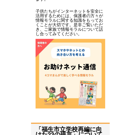
子供たちがインターネットを安全に
活用するためには、保護者の方々が
情報モラルに関する知識をもってお
くことが大切です。是非ご覧いただ
き、ご家族で情報モラルについて話
し合ってみてください。
「福生市立学校再編に向
けた23の提言」について