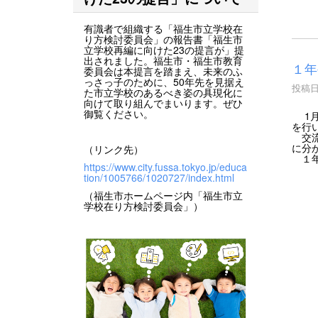
有識者で組織する「福生市立学校在
り方検討委員会」の報告書「福生市
立学校再編に向けた23の提言が」提
出されました。福生市・福生市教育
１年
委員会は本提言を踏まえ、未来のふ
っさっ子のために、50年先を見据え
投稿日時
た市立学校のあるべき姿の具現化に
向けて取り組んでまいります。ぜひ
御覧ください。
1月
を行
交流
に分
（リンク先）
１年
https://www.city.fussa.tokyo.jp/educa
tion/1005766/1020727/index.html
（福生市ホームページ内「福生市立
学校在り方検討委員会」）