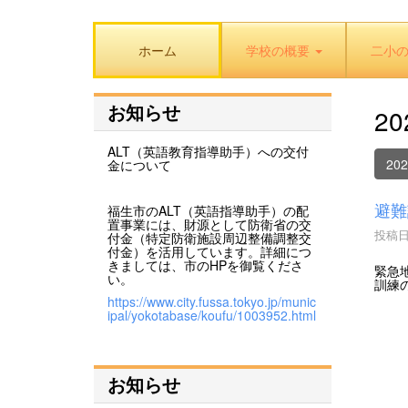
ホーム
学校の概要
二小
お知らせ
2
ALT（英語教育指導助手）への交付
20
金について
避難
福生市のALT（英語指導助手）の配
置事業には、財源として防衛省の交
投稿日時
付金（特定防衛施設周辺整備調整交
付金）を活用しています。詳細につ
きましては、市のHPを御覧くださ
緊急
い。
訓練
https://www.city.fussa.tokyo.jp/munic
ipal/yokotabase/koufu/1003952.html
お知らせ