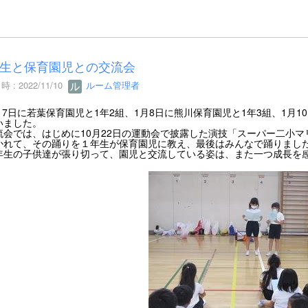
生と保育園児との交流会
 : 2022/11/10
ルーム管理者
7日に若葉保育園児と1年2組、1月8日に熊川保育園児と1年3組、1月
いました。
会では、はじめに10月22日の運動会で披露した演技「スーパー二小マ
かれて、その踊りを１年生が保育園児に教え、最後はみんなで踊りまし
生の子供達が張り切って、園児と交流している姿は、また一つ成長を