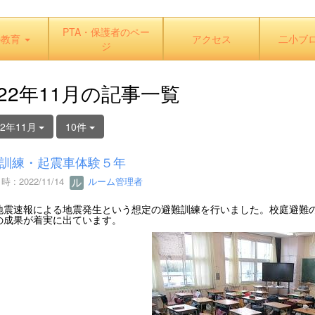
PTA・保護者のペー
の教育
アクセス
二小ブ
ジ
022年11月の記事一覧
22年11月
10件
訓練・起震車体験５年
 : 2022/11/14
ルーム管理者
地震速報による地震発生という想定の避難訓練を行いました。校庭避難
の成果が着実に出ています。