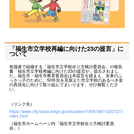
「福生市立学校再編に向けた23の提言」に
ついて
有識者で組織する「福生市立学校在り方検討委員会」の報告
書「福生市立学校再編に向けた23の提言が」提出されまし
た。福生市・福生市教育委員会は本提言を踏まえ、未来のふ
っさっ子のために、50年先を見据えた市立学校のあるべき姿
の具現化に向けて取り組んでまいります。ぜひ御覧くださ
い。
（リンク先）
https://www.city.fussa.tokyo.jp/education/1005766/1020727/i
ndex.html
（福生市ホームページ内「福生市立学校在り方検討委員
会」）