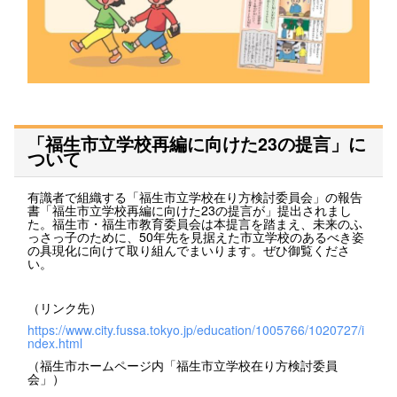
「福生市立学校再編に向けた23の提言」に
ついて
有識者で組織する「福生市立学校在り方検討委員会」の報告
書「福生市立学校再編に向けた23の提言が」提出されまし
た。福生市・福生市教育委員会は本提言を踏まえ、未来のふ
っさっ子のために、50年先を見据えた市立学校のあるべき姿
の具現化に向けて取り組んでまいります。ぜひ御覧くださ
い。
（リンク先）
https://www.city.fussa.tokyo.jp/education/1005766/1020727/i
ndex.html
（福生市ホームページ内「福生市立学校在り方検討委員
会」）