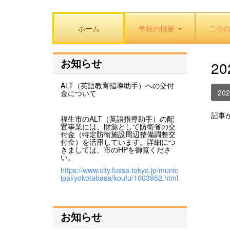
ホーム
学校の概要
二小
お知らせ
2
ALT（英語教育指導助手）への交付
20
金について
記事
福生市のALT（英語指導助手）の配
置事業には、財源として防衛省の交
付金（特定防衛施設周辺整備調整交
付金）を活用しています。詳細につ
きましては、市のHPを御覧くださ
い。
https://www.city.fussa.tokyo.jp/munic
ipal/yokotabase/koufu/1003952.html
お知らせ