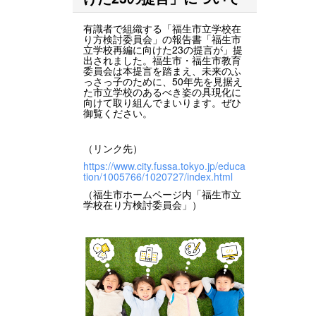
有識者で組織する「福生市立学校在
り方検討委員会」の報告書「福生市
立学校再編に向けた23の提言が」提
出されました。福生市・福生市教育
委員会は本提言を踏まえ、未来のふ
っさっ子のために、50年先を見据え
た市立学校のあるべき姿の具現化に
向けて取り組んでまいります。ぜひ
御覧ください。
（リンク先）
https://www.city.fussa.tokyo.jp/educa
tion/1005766/1020727/index.html
（福生市ホームページ内「福生市立
学校在り方検討委員会」）