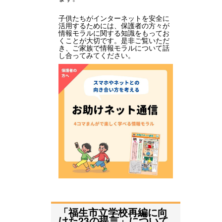
子供たちがインターネットを安全に
活用するためには、保護者の方々が
情報モラルに関する知識をもってお
くことが大切です。是非ご覧いただ
き、ご家族で情報モラルについて話
し合ってみてください。
「福生市立学校再編に向
けた23の提言」について