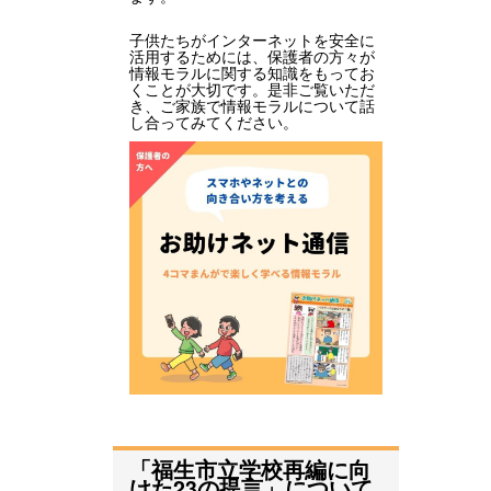
子供たちがインターネットを安全に
活用するためには、保護者の方々が
情報モラルに関する知識をもってお
くことが大切です。是非ご覧いただ
き、ご家族で情報モラルについて話
し合ってみてください。
「福生市立学校再編に向
けた23の提言」について