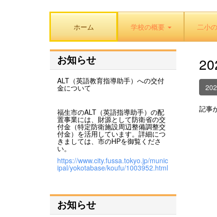
ホーム
学校の概要
二小
お知らせ
2
ALT（英語教育指導助手）への交付
20
金について
記事
福生市のALT（英語指導助手）の配
置事業には、財源として防衛省の交
付金（特定防衛施設周辺整備調整交
付金）を活用しています。詳細につ
きましては、市のHPを御覧くださ
い。
https://www.city.fussa.tokyo.jp/munic
ipal/yokotabase/koufu/1003952.html
お知らせ