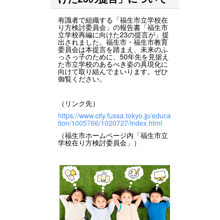
有識者で組織する「福生市立学校在
り方検討委員会」の報告書「福生市
立学校再編に向けた23の提言が」提
出されました。福生市・福生市教育
委員会は本提言を踏まえ、未来のふ
っさっ子のために、50年先を見据え
た市立学校のあるべき姿の具現化に
向けて取り組んでまいります。ぜひ
御覧ください。
（リンク先）
https://www.city.fussa.tokyo.jp/educa
tion/1005766/1020727/index.html
（福生市ホームページ内「福生市立
学校在り方検討委員会」）