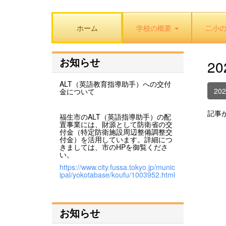
ホーム
学校の概要
二小
お知らせ
2
ALT（英語教育指導助手）への交付
20
金について
記事
福生市のALT（英語指導助手）の配
置事業には、財源として防衛省の交
付金（特定防衛施設周辺整備調整交
付金）を活用しています。詳細につ
きましては、市のHPを御覧くださ
い。
https://www.city.fussa.tokyo.jp/munic
ipal/yokotabase/koufu/1003952.html
お知らせ