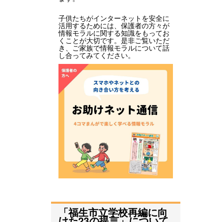
子供たちがインターネットを安全に
活用するためには、保護者の方々が
情報モラルに関する知識をもってお
くことが大切です。是非ご覧いただ
き、ご家族で情報モラルについて話
し合ってみてください。
「福生市立学校再編に向
けた23の提言」について