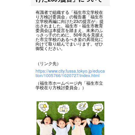
有識者で組織する「福生市立学校在
り方検討委員会」の報告書「福生市
立学校再編に向けた23の提言が」提
出されました。福生市・福生市教育
委員会は本提言を踏まえ、未来のふ
っさっ子のために、50年先を見据え
た市立学校のあるべき姿の具現化に
向けて取り組んでまいります。ぜひ
御覧ください。
（リンク先）
https://www.city.fussa.tokyo.jp/educa
tion/1005766/1020727/index.html
（福生市ホームページ内「福生市立
学校在り方検討委員会」）