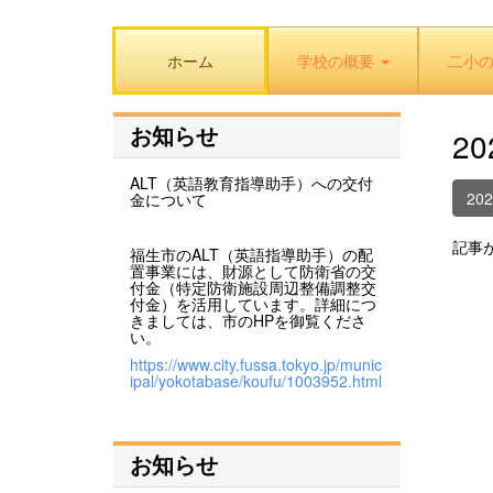
ホーム
学校の概要
二小
お知らせ
2
ALT（英語教育指導助手）への交付
20
金について
記事
福生市のALT（英語指導助手）の配
置事業には、財源として防衛省の交
付金（特定防衛施設周辺整備調整交
付金）を活用しています。詳細につ
きましては、市のHPを御覧くださ
い。
https://www.city.fussa.tokyo.jp/munic
ipal/yokotabase/koufu/1003952.html
お知らせ