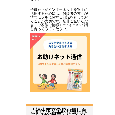
子供たちがインターネットを安全に
活用するためには、保護者の方々が
情報モラルに関する知識をもってお
くことが大切です。是非ご覧いただ
き、ご家族で情報モラルについて話
し合ってみてください。
「福生市立学校再編に向
けた23の提言」について