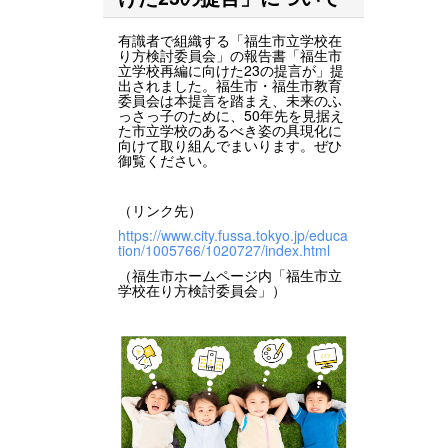
有識者で組織する「福生市立学校在
り方検討委員会」の報告書「福生市
立学校再編に向けた23の提言が」提
出されました。福生市・福生市教育
委員会は本提言を踏まえ、未来のふ
っさっ子のために、50年先を見据え
た市立学校のあるべき姿の具現化に
向けて取り組んでまいります。ぜひ
御覧ください。
（リンク先）
https://www.city.fussa.tokyo.jp/educa
tion/1005766/1020727/index.html
（福生市ホームページ内「福生市立
学校在り方検討委員会」）