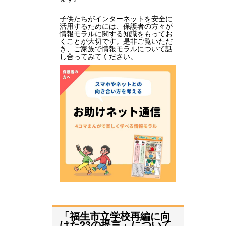
子供たちがインターネットを安全に
活用するためには、保護者の方々が
情報モラルに関する知識をもってお
くことが大切です。是非ご覧いただ
き、ご家族で情報モラルについて話
し合ってみてください。
「福生市立学校再編に向
けた23の提言」について