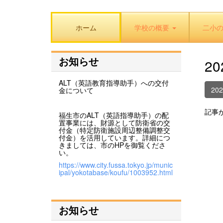
ホーム
学校の概要
二小
お知らせ
2
ALT（英語教育指導助手）への交付
20
金について
記事
福生市のALT（英語指導助手）の配
置事業には、財源として防衛省の交
付金（特定防衛施設周辺整備調整交
付金）を活用しています。詳細につ
きましては、市のHPを御覧くださ
い。
https://www.city.fussa.tokyo.jp/munic
ipal/yokotabase/koufu/1003952.html
お知らせ