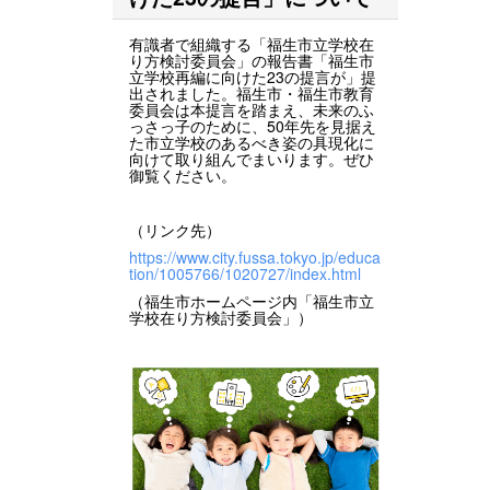
有識者で組織する「福生市立学校在
り方検討委員会」の報告書「福生市
立学校再編に向けた23の提言が」提
出されました。福生市・福生市教育
委員会は本提言を踏まえ、未来のふ
っさっ子のために、50年先を見据え
た市立学校のあるべき姿の具現化に
向けて取り組んでまいります。ぜひ
御覧ください。
（リンク先）
https://www.city.fussa.tokyo.jp/educa
tion/1005766/1020727/index.html
（福生市ホームページ内「福生市立
学校在り方検討委員会」）