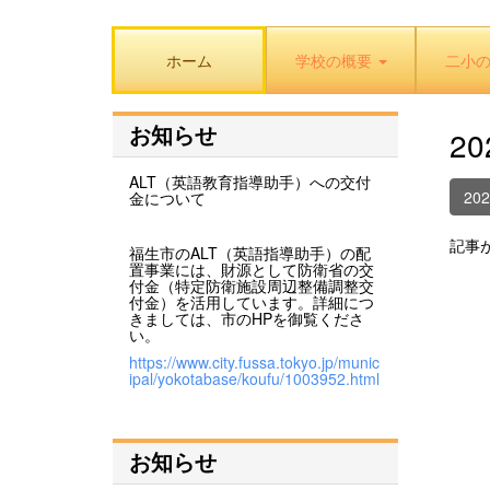
ホーム
学校の概要
二小
お知らせ
2
ALT（英語教育指導助手）への交付
20
金について
記事
福生市のALT（英語指導助手）の配
置事業には、財源として防衛省の交
付金（特定防衛施設周辺整備調整交
付金）を活用しています。詳細につ
きましては、市のHPを御覧くださ
い。
https://www.city.fussa.tokyo.jp/munic
ipal/yokotabase/koufu/1003952.html
お知らせ