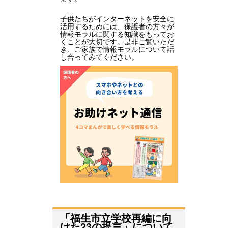
子供たちがインターネットを安全に
活用するためには、保護者の方々が
情報モラルに関する知識をもってお
くことが大切です。是非ご覧いただ
き、ご家族で情報モラルについて話
し合ってみてください。
「福生市立学校再編に向
けた23の提言」について