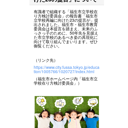
有識者で組織する「福生市立学校在
り方検討委員会」の報告書「福生市
立学校再編に向けた23の提言が」提
出されました。福生市・福生市教育
委員会は本提言を踏まえ、未来のふ
っさっ子のために、50年先を見据え
た市立学校のあるべき姿の具現化に
向けて取り組んでまいります。ぜひ
御覧ください。
（リンク先）
https://www.city.fussa.tokyo.jp/educa
tion/1005766/1020727/index.html
（福生市ホームページ内「福生市立
学校在り方検討委員会」）