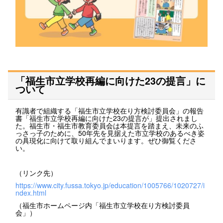
「福生市立学校再編に向けた23の提言」に
ついて
有識者で組織する「福生市立学校在り方検討委員会」の報告
書「福生市立学校再編に向けた23の提言が」提出されまし
た。福生市・福生市教育委員会は本提言を踏まえ、未来のふ
っさっ子のために、50年先を見据えた市立学校のあるべき姿
の具現化に向けて取り組んでまいります。ぜひ御覧くださ
い。
（リンク先）
https://www.city.fussa.tokyo.jp/education/1005766/1020727/i
ndex.html
（福生市ホームページ内「福生市立学校在り方検討委員
会」）