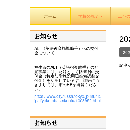
ホーム
学校の概要
二小
お知らせ
2
ALT（英語教育指導助手）への交付
20
金について
記事
福生市のALT（英語指導助手）の配
置事業には、財源として防衛省の交
付金（特定防衛施設周辺整備調整交
付金）を活用しています。詳細につ
きましては、市のHPを御覧くださ
い。
https://www.city.fussa.tokyo.jp/munic
ipal/yokotabase/koufu/1003952.html
お知らせ