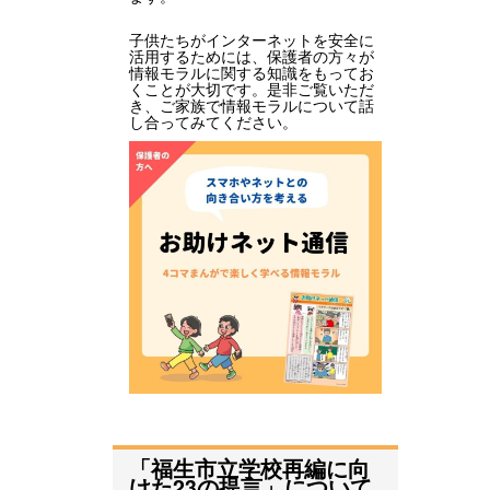
子供たちがインターネットを安全に
活用するためには、保護者の方々が
情報モラルに関する知識をもってお
くことが大切です。是非ご覧いただ
き、ご家族で情報モラルについて話
し合ってみてください。
「福生市立学校再編に向
けた23の提言」について