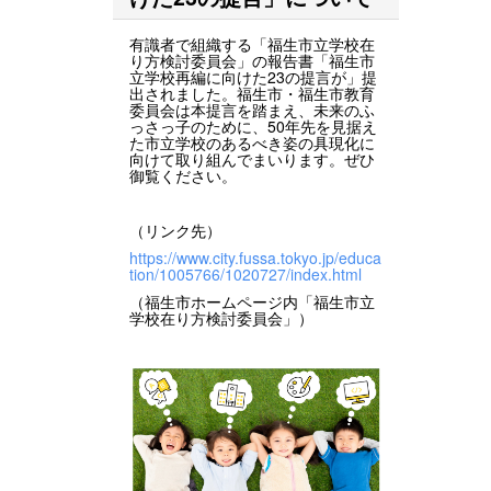
有識者で組織する「福生市立学校在
り方検討委員会」の報告書「福生市
立学校再編に向けた23の提言が」提
出されました。福生市・福生市教育
委員会は本提言を踏まえ、未来のふ
っさっ子のために、50年先を見据え
た市立学校のあるべき姿の具現化に
向けて取り組んでまいります。ぜひ
御覧ください。
（リンク先）
https://www.city.fussa.tokyo.jp/educa
tion/1005766/1020727/index.html
（福生市ホームページ内「福生市立
学校在り方検討委員会」）