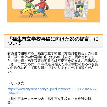
「福生市立学校再編に向けた23の提言」に
ついて
有識者で組織する「福生市立学校在り方検討委員会」の報告
書「福生市立学校再編に向けた23の提言が」提出されまし
た。福生市・福生市教育委員会は本提言を踏まえ、未来のふ
っさっ子のために、50年先を見据えた市立学校のあるべき姿
の具現化に向けて取り組んでまいります。ぜひ御覧くださ
い。
（リンク先）
https://www.city.fussa.tokyo.jp/education/1005766/1020727/i
ndex.html
（福生市ホームページ内「福生市立学校在り方検討委員
会」）