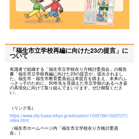
「福生市立学校再編に向けた23の提言」に
ついて
有識者で組織する「福生市立学校在り方検討委員会」の報告
書「福生市立学校再編に向けた23の提言が」提出されまし
た。福生市・福生市教育委員会は本提言を踏まえ、未来のふ
っさっ子のために、50年先を見据えた市立学校のあるべき姿
の具現化に向けて取り組んでまいります。ぜひ御覧くださ
い。
（リンク先）
https://www.city.fussa.tokyo.jp/education/1005766/1020727/i
ndex.html
（福生市ホームページ内「福生市立学校在り方検討委員
会」）