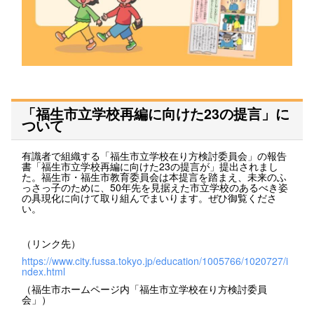
「福生市立学校再編に向けた23の提言」に
ついて
有識者で組織する「福生市立学校在り方検討委員会」の報告
書「福生市立学校再編に向けた23の提言が」提出されまし
た。福生市・福生市教育委員会は本提言を踏まえ、未来のふ
っさっ子のために、50年先を見据えた市立学校のあるべき姿
の具現化に向けて取り組んでまいります。ぜひ御覧くださ
い。
（リンク先）
https://www.city.fussa.tokyo.jp/education/1005766/1020727/i
ndex.html
（福生市ホームページ内「福生市立学校在り方検討委員
会」）