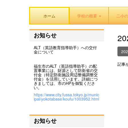
ホーム
学校の概要
二小
お知らせ
2
ALT（英語教育指導助手）への交付
20
金について
記事
福生市のALT（英語指導助手）の配
置事業には、財源として防衛省の交
付金（特定防衛施設周辺整備調整交
付金）を活用しています。詳細につ
きましては、市のHPを御覧くださ
い。
https://www.city.fussa.tokyo.jp/munic
ipal/yokotabase/koufu/1003952.html
お知らせ