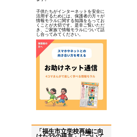
子供たちがインターネットを安全に
活用するためには、保護者の方々が
情報モラルに関する知識をもってお
くことが大切です。是非ご覧いただ
き、ご家族で情報モラルについて話
し合ってみてください。
「福生市立学校再編に向
けた23の提言」について