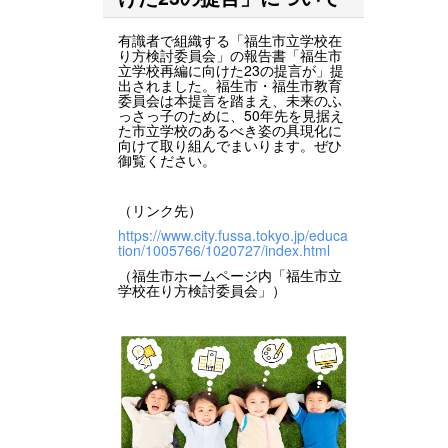
有識者で組織する「福生市立学校在
り方検討委員会」の報告書「福生市
立学校再編に向けた23の提言が」提
出されました。福生市・福生市教育
委員会は本提言を踏まえ、未来のふ
っさっ子のために、50年先を見据え
た市立学校のあるべき姿の具現化に
向けて取り組んでまいります。ぜひ
御覧ください。
（リンク先）
https://www.city.fussa.tokyo.jp/educa
tion/1005766/1020727/index.html
（福生市ホームページ内「福生市立
学校在り方検討委員会」）