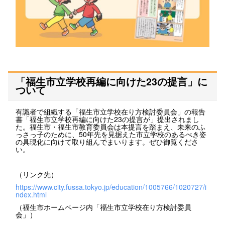
「福生市立学校再編に向けた23の提言」に
ついて
有識者で組織する「福生市立学校在り方検討委員会」の報告
書「福生市立学校再編に向けた23の提言が」提出されまし
た。福生市・福生市教育委員会は本提言を踏まえ、未来のふ
っさっ子のために、50年先を見据えた市立学校のあるべき姿
の具現化に向けて取り組んでまいります。ぜひ御覧くださ
い。
（リンク先）
https://www.city.fussa.tokyo.jp/education/1005766/1020727/i
ndex.html
（福生市ホームページ内「福生市立学校在り方検討委員
会」）