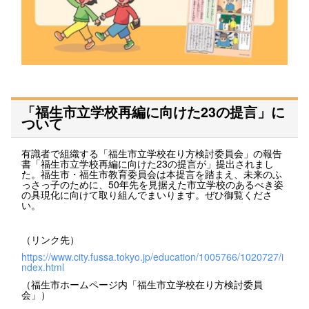
「福生市立学校再編に向けた23の提言」に
ついて
有識者で組織する「福生市立学校在り方検討委員会」の報告
書「福生市立学校再編に向けた23の提言が」提出されまし
た。福生市・福生市教育委員会は本提言を踏まえ、未来のふ
っさっ子のために、50年先を見据えた市立学校のあるべき姿
の具現化に向けて取り組んでまいります。ぜひ御覧くださ
い。
（リンク先）
https://www.city.fussa.tokyo.jp/education/1005766/1020727/i
ndex.html
（福生市ホームページ内「福生市立学校在り方検討委員
会」）