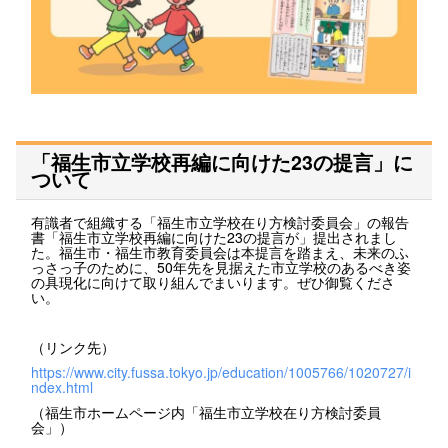
「福生市立学校再編に向けた23の提言」に
ついて
有識者で組織する「福生市立学校在り方検討委員会」の報告
書「福生市立学校再編に向けた23の提言が」提出されまし
た。福生市・福生市教育委員会は本提言を踏まえ、未来のふ
っさっ子のために、50年先を見据えた市立学校のあるべき姿
の具現化に向けて取り組んでまいります。ぜひ御覧くださ
い。
（リンク先）
https://www.city.fussa.tokyo.jp/education/1005766/1020727/i
ndex.html
（福生市ホームページ内「福生市立学校在り方検討委員
会」）