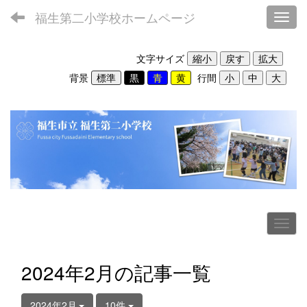
福生第二小学校ホームページ
Toggl
文字サイズ
背景
行間
2024年2月の記事一覧
2024年2月
10件