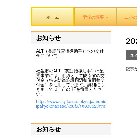
ホーム
学校の概要
二小
お知らせ
2
ALT（英語教育指導助手）への交付
20
金について
記事
福生市のALT（英語指導助手）の配
置事業には、財源として防衛省の交
付金（特定防衛施設周辺整備調整交
付金）を活用しています。詳細につ
きましては、市のHPを御覧くださ
い。
https://www.city.fussa.tokyo.jp/munic
ipal/yokotabase/koufu/1003952.html
お知らせ