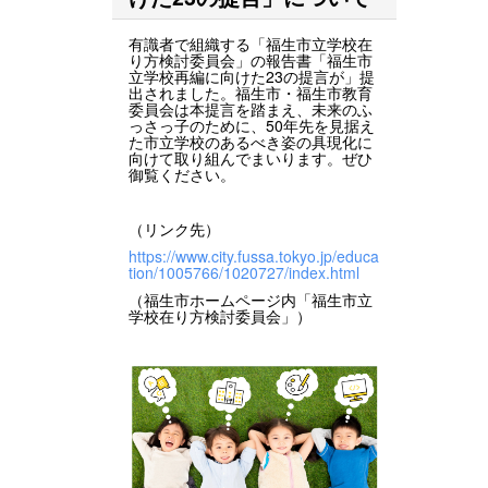
有識者で組織する「福生市立学校在
り方検討委員会」の報告書「福生市
立学校再編に向けた23の提言が」提
出されました。福生市・福生市教育
委員会は本提言を踏まえ、未来のふ
っさっ子のために、50年先を見据え
た市立学校のあるべき姿の具現化に
向けて取り組んでまいります。ぜひ
御覧ください。
（リンク先）
https://www.city.fussa.tokyo.jp/educa
tion/1005766/1020727/index.html
（福生市ホームページ内「福生市立
学校在り方検討委員会」）