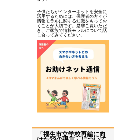
子供たちがインターネットを安全に
活用するためには、保護者の方々が
情報モラルに関する知識をもってお
くことが大切です。是非ご覧いただ
き、ご家族で情報モラルについて話
し合ってみてください。
「福生市立学校再編に向
けた23の提言」について