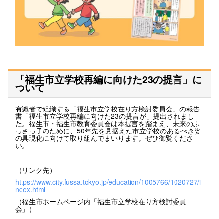
「福生市立学校再編に向けた23の提言」に
ついて
有識者で組織する「福生市立学校在り方検討委員会」の報告
書「福生市立学校再編に向けた23の提言が」提出されまし
た。福生市・福生市教育委員会は本提言を踏まえ、未来のふ
っさっ子のために、50年先を見据えた市立学校のあるべき姿
の具現化に向けて取り組んでまいります。ぜひ御覧くださ
い。
（リンク先）
https://www.city.fussa.tokyo.jp/education/1005766/1020727/i
ndex.html
（福生市ホームページ内「福生市立学校在り方検討委員
会」）