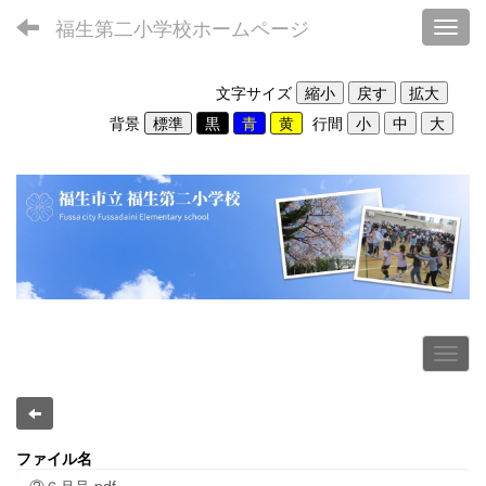
福生第二小学校ホームページ
Toggl
文字サイズ
背景
行間
ファイル名
③６月号.pdf