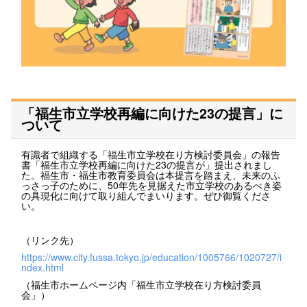
「福生市立学校再編に向けた23の提言」に
ついて
有識者で組織する「福生市立学校在り方検討委員会」の報告
書「福生市立学校再編に向けた23の提言が」提出されまし
た。福生市・福生市教育委員会は本提言を踏まえ、未来のふ
っさっ子のために、50年先を見据えた市立学校のあるべき姿
の具現化に向けて取り組んでまいります。ぜひ御覧くださ
い。
（リンク先）
https://www.city.fussa.tokyo.jp/education/1005766/1020727/i
ndex.html
（福生市ホームページ内「福生市立学校在り方検討委員
会」）