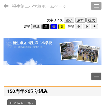
福生第二小学校ホームページ
Toggl
文字サイズ
背景
行間
150周年の取り組み
アルバム一覧へ