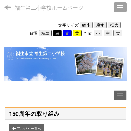
福生第二小学校ホームページ
Toggl
文字サイズ
背景
行間
150周年の取り組み
アルバム一覧へ