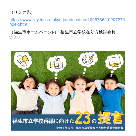
（リンク先）
https://www.city.fussa.tokyo.jp/education/1005766/1020727/i
ndex.html
（福生市ホームページ内「福生市立学校在り方検討委員
会」）