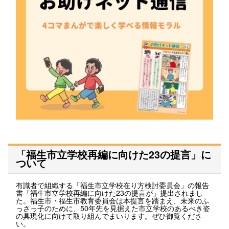
「福生市立学校再編に向けた23の提言」に
ついて
有識者で組織する「福生市立学校在り方検討委員会」の報告
書「福生市立学校再編に向けた23の提言が」提出されまし
た。福生市・福生市教育委員会は本提言を踏まえ、未来のふ
っさっ子のために、50年先を見据えた市立学校のあるべき姿
の具現化に向けて取り組んでまいります。ぜひ御覧くださ
い。