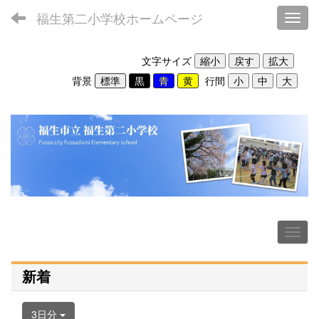
福生第二小学校ホームページ
Toggl
文字サイズ
背景
行間
新着
3日分