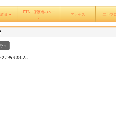
PTA・保護者のペー
の教育
アクセス
二小ブ
ジ
着
日分
ックがありません。