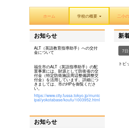
ホーム
学校の概要
二小
お知らせ
新
ALT（英語教育指導助手）への交付
7
金について
トピ
福生市のALT（英語指導助手）の配
置事業には、財源として防衛省の交
付金（特定防衛施設周辺整備調整交
付金）を活用しています。詳細につ
きましては、市のHPを御覧くださ
い。
https://www.city.fussa.tokyo.jp/munic
ipal/yokotabase/koufu/1003952.html
お知らせ