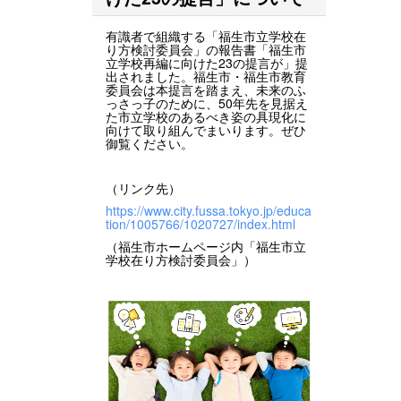
有識者で組織する「福生市立学校在
り方検討委員会」の報告書「福生市
立学校再編に向けた23の提言が」提
出されました。福生市・福生市教育
委員会は本提言を踏まえ、未来のふ
っさっ子のために、50年先を見据え
た市立学校のあるべき姿の具現化に
向けて取り組んでまいります。ぜひ
御覧ください。
（リンク先）
https://www.city.fussa.tokyo.jp/educa
tion/1005766/1020727/index.html
（福生市ホームページ内「福生市立
学校在り方検討委員会」）