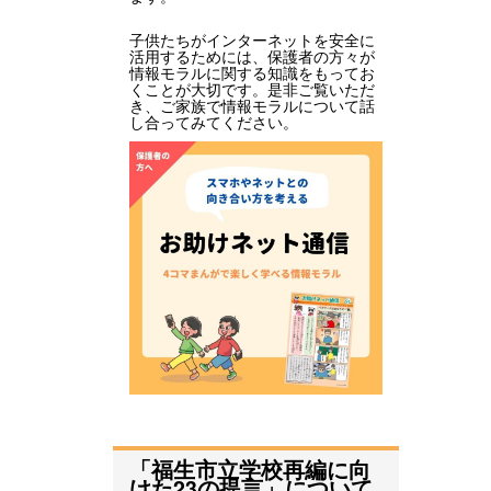
子供たちがインターネットを安全に
活用するためには、保護者の方々が
情報モラルに関する知識をもってお
くことが大切です。是非ご覧いただ
き、ご家族で情報モラルについて話
し合ってみてください。
「福生市立学校再編に向
けた23の提言」について