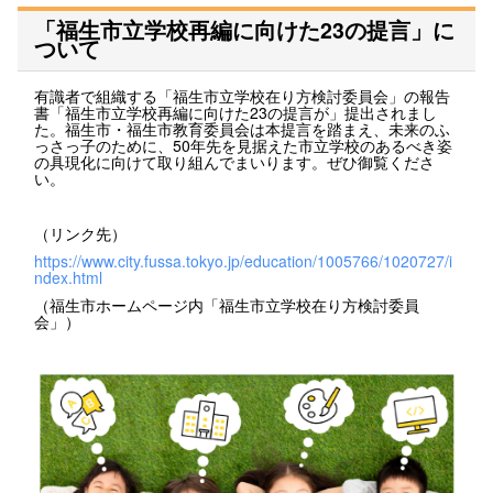
「福生市立学校再編に向けた23の提言」に
ついて
有識者で組織する「福生市立学校在り方検討委員会」の報告
書「福生市立学校再編に向けた23の提言が」提出されまし
た。福生市・福生市教育委員会は本提言を踏まえ、未来のふ
っさっ子のために、50年先を見据えた市立学校のあるべき姿
の具現化に向けて取り組んでまいります。ぜひ御覧くださ
い。
（リンク先）
https://www.city.fussa.tokyo.jp/education/1005766/1020727/i
ndex.html
（福生市ホームページ内「福生市立学校在り方検討委員
会」）