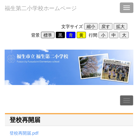
福生第二小学校ホームページ
Toggl
文字サイズ
背景
行間
登校再開届
登校再開届.pdf