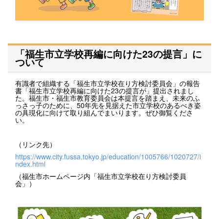
「福生市立学校再編に向けた23の提言」に
ついて
有識者で組織する「福生市立学校在り方検討委員会」の報告
書「福生市立学校再編に向けた23の提言が」提出されまし
た。福生市・福生市教育委員会は本提言を踏まえ、未来のふ
っさっ子のために、50年先を見据えた市立学校のあるべき姿
の具現化に向けて取り組んでまいります。ぜひ御覧くださ
い。
（リンク先）
https://www.city.fussa.tokyo.jp/education/1005766/1020727/i
ndex.html
（福生市ホームページ内「福生市立学校在り方検討委員
会」）