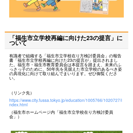
「福生市立学校再編に向けた23の提言」に
ついて
有識者で組織する「福生市立学校在り方検討委員会」の報告
書「福生市立学校再編に向けた23の提言が」提出されまし
た。福生市・福生市教育委員会は本提言を踏まえ、未来のふ
っさっ子のために、50年先を見据えた市立学校のあるべき姿
の具現化に向けて取り組んでまいります。ぜひ御覧くださ
い。
（リンク先）
https://www.city.fussa.tokyo.jp/education/1005766/1020727/i
ndex.html
（福生市ホームページ内「福生市立学校在り方検討委員
会」）