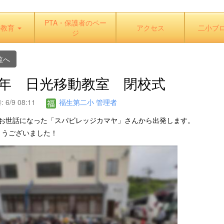
PTA・保護者のペー
の教育
アクセス
二小ブ
ジ
覧へ
 6年 日光移動教室 閉校式
6/9 08:11
福生第二小 管理者
、お世話になった「スパビレッジカマヤ」さんから出発します。
とうございました！