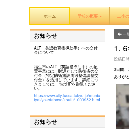
ホーム
学校の概要
二小
一
お知らせ
1.
ALT（英語教育指導助手）への交付
金について
投稿日時: 
福生市のALT（英語指導助手）の配
3日間
置事業には、財源として防衛省の交
付金（特定防衛施設周辺整備調整交
ありが
付金）を活用しています。詳細につ
きましては、市のHPを御覧くださ
い。
https://www.city.fussa.tokyo.jp/munic
ipal/yokotabase/koufu/1003952.html
お知らせ