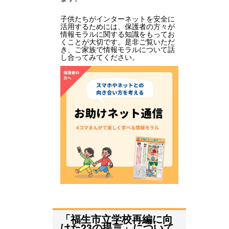
子供たちがインターネットを安全に
活用するためには、保護者の方々が
情報モラルに関する知識をもってお
くことが大切です。是非ご覧いただ
き、ご家族で情報モラルについて話
し合ってみてください。
「福生市立学校再編に向
けた23の提言」について