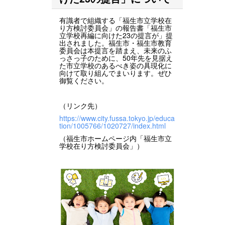
有識者で組織する「福生市立学校在
り方検討委員会」の報告書「福生市
立学校再編に向けた23の提言が」提
出されました。福生市・福生市教育
委員会は本提言を踏まえ、未来のふ
っさっ子のために、50年先を見据え
た市立学校のあるべき姿の具現化に
向けて取り組んでまいります。ぜひ
御覧ください。
（リンク先）
https://www.city.fussa.tokyo.jp/educa
tion/1005766/1020727/index.html
（福生市ホームページ内「福生市立
学校在り方検討委員会」）