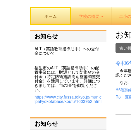
ホーム
学校の概要
二小
お
お知らせ
古い
ALT（英語教育指導助手）への交付
金について
令和6
福生市のALT（英語指導助手）の配
今年度
置事業には、財源として防衛省の交
認くだ
付金（特定防衛施設周辺整備調整交
付金）を活用しています。詳細につ
なお、
きましては、市のHPを御覧くださ
い。
R6運動
https://www.city.fussa.tokyo.jp/munic
R6 運
ipal/yokotabase/koufu/1003952.html
お知らせ