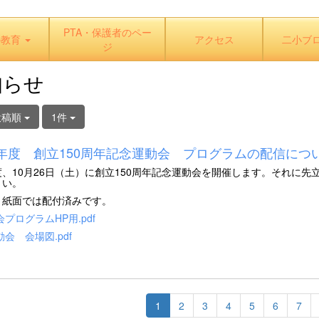
PTA・保護者のペー
の教育
アクセス
二小ブ
ジ
知らせ
投稿順
1件
年度 創立150周年記念運動会 プログラムの配信につ
、10月26日（土）に創立150周年記念運動会を開催します。それに先
さい。
紙面では配付済みです。
会プログラムHP用.pdf
動会 会場図.pdf
1
2
3
4
5
6
7