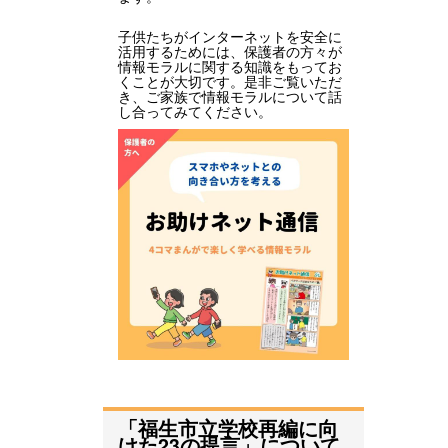
子供たちがインターネットを安全に
活用するためには、保護者の方々が
情報モラルに関する知識をもってお
くことが大切です。是非ご覧いただ
き、ご家族で情報モラルについて話
し合ってみてください。
「福生市立学校再編に向
けた23の提言」について