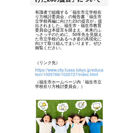
有識者で組織する「福生市立学校在
り方検討委員会」の報告書「福生市
立学校再編に向けた23の提言が」提
出されました。福生市・福生市教育
委員会は本提言を踏まえ、未来のふ
っさっ子のために、50年先を見据え
た市立学校のあるべき姿の具現化に
向けて取り組んでまいります。ぜひ
御覧ください。
（リンク先）
https://www.city.fussa.tokyo.jp/educa
tion/1005766/1020727/index.html
（福生市ホームページ内「福生市立
学校在り方検討委員会」）