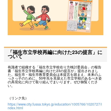
「福生市立学校再編に向けた23の提言」に
ついて
有識者で組織する「福生市立学校在り方検討委員会」の報告
書「福生市立学校再編に向けた23の提言が」提出されまし
た。福生市・福生市教育委員会は本提言を踏まえ、未来のふ
っさっ子のために、50年先を見据えた市立学校のあるべき姿
の具現化に向けて取り組んでまいります。ぜひ御覧くださ
い。
（リンク先）
https://www.city.fussa.tokyo.jp/education/1005766/1020727/i
ndex.html