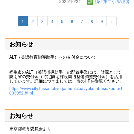
2025/10/24
福生第二小 管理者
1
2
3
4
5
6
7
8
9
»
お知らせ
ALT（英語教育指導助手）への交付金について
福生市のALT（英語指導助手）の配置事業には、財源として
防衛省の交付金（特定防衛施設周辺整備調整交付金）を活用
しています。詳細につきましては、市のHPを御覧ください。
https://www.city.fussa.tokyo.jp/municipal/yokotabase/koufu/1
003952.html
お知らせ
東京都教育委員会より