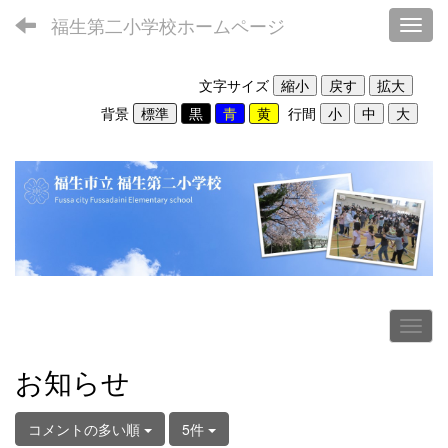
福生第二小学校ホームページ
Toggl
文字サイズ
背景
行間
お知らせ
コメントの多い順
5件