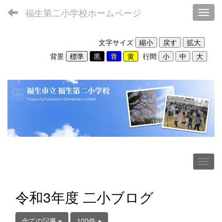
福生第二小学校ホームページ
Toggl
文字サイズ
背景
行間
令和3年度 二小ブログ
全ての記事
100件