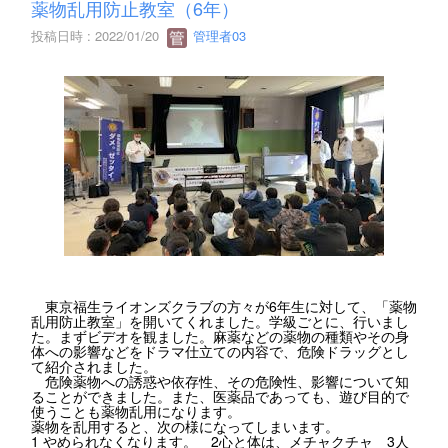
薬物乱用防止教室（6年）
投稿日時 : 2022/01/20
管理者03
東京福生ライオンズクラブの方々が6年生に対して、「薬物
乱用防止教室」を開いてくれました。学級ごとに、行いまし
た。まずビデオを観ました。麻薬などの薬物の種類やその身
体への影響などをドラマ仕立ての内容で、危険ドラッグとし
て紹介されました。
危険薬物への誘惑や依存性、その危険性、影響について知
ることができました。また、医薬品であっても、遊び目的で
使うことも薬物乱用になります。
薬物を乱用すると、次の様になってしまいます。
1 やめられなくなります。 2心と体は、メチャクチャ 3人