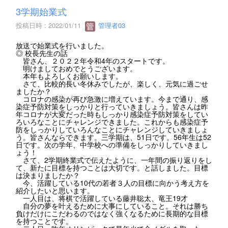
3学期始業式
投稿日時 : 2022/01/11
管理者03
放送で始業式を行いました。
◎ 校長先生の話
皆さん、２０２２年令和4年のスタートです。
明けましておめでとうございます。
本年もよろしくお願いします。
さて、比較的長い冬休みでしたが、楽しく、元気に過ごせ
ましたか？
コロナの感染が再び急激に増えています。今まで通り、感
染症予防対策をしっかりと行っていきましょう。皆さんは昨
年コロナが大変だった時もしっかり感染症予防対策をしてい
ろいろなことにチャレンジできました。これからも感染症予
防をしっかりしていろんなことにチャレンジしていきましょ
う。皆さんならできます。三学期は、51日です。56年生は52
日です。次の学年、中学校への準備をしっかりしていきまし
ょう！
さて、2学期終業式で伝えたように、一年間の振り返りをし
て、新たに目標を持つことは大切です。と話しました。目標
は決まりましたか？
今、活躍している10代の若者３人の目標に向かう考え方を
紹介したいと思います。
一人目は、将棋で活躍している藤井聡太、竜王19才
自分の夢を叶えるために大事にしていること。それは勝ち
負けだけにこだわるのではなく強くなるために長期的な目標
を持つことです。