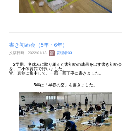
書き初め会（5年・6年）
投稿日時 : 2022/01/13
管理者03
2学期、冬休みに取り組んだ書初めの成果を出す書き初め会
を、二小体育館で行いました。
皆、真剣に集中して、一画一画丁寧に書きました。
5年は「早春の空」を書きました。