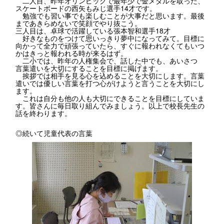
二人目、昨年オリンピックで最年少で金メダルを取った、
スケートボードの西矢もみじ選手14才です。
勉強でも習い事でも楽しむことが大事だと思います。最後
まであきらめないで笑顔でやり抜こう。
三人目は、卓球で活躍している張本智和選手18才
好きなものをつけて思いっきり夢中になってみて。目標に
向かって全力で頑張っていたら、すぐに報われなくてもいつ
かはきっと報われる時が来るはず。
二小では、昨年の人権集会で、話した中でも、あいさつ
言葉遣いを大切にすることを目標に掲げます。
挨拶では相手を見る心を込めることを大切にします。言葉
遣いでは優しい言葉を打つ心がけようと言うことを大切にし
ます。
これは自分も他の人も大切にできることを目標にしていま
す。皆さんに毎日取り組んでみましょう。以上で校長先生の
話を終わります。
◎続いて児童代表の言葉