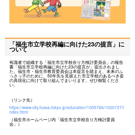
「福生市立学校再編に向けた23の提言」に
ついて
有識者で組織する「福生市立学校在り方検討委員会」の報告
書「福生市立学校再編に向けた23の提言が」提出されまし
た。福生市・福生市教育委員会は本提言を踏まえ、未来のふ
っさっ子のために、50年先を見据えた市立学校のあるべき姿
の具現化に向けて取り組んでまいります。ぜひ御覧くださ
い。
（リンク先）
https://www.city.fussa.tokyo.jp/education/1005766/1020727/i
ndex.html
（福生市ホームページ内「福生市立学校在り方検討委員
会」）