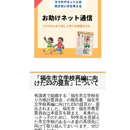
「福生市立学校再編に向
けた23の提言」について
有識者で組織する「福生市立学校在
り方検討委員会」の報告書「福生市
立学校再編に向けた23の提言が」提
出されました。福生市・福生市教育
委員会は本提言を踏まえ、未来のふ
っさっ子のために、50年先を見据え
た市立学校のあるべき姿の具現化に
向けて取り組んでまいります。ぜひ
御覧ください。