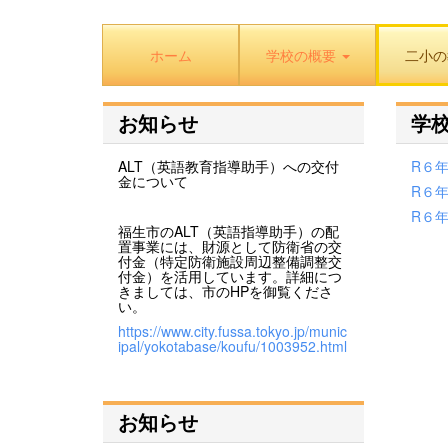
ホーム
学校の概要
二小の
お知らせ
学
ALT（英語教育指導助手）への交付
R６年
金について
R６
R６年
福生市のALT（英語指導助手）の配
置事業には、財源として防衛省の交
付金（特定防衛施設周辺整備調整交
付金）を活用しています。詳細につ
きましては、市のHPを御覧くださ
い。
https://www.city.fussa.tokyo.jp/munic
ipal/yokotabase/koufu/1003952.html
お知らせ