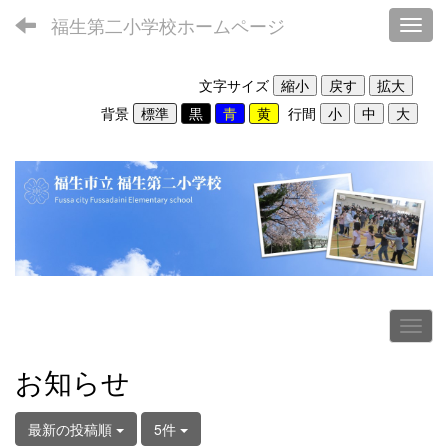
福生第二小学校ホームページ
Toggl
文字サイズ
背景
行間
お知らせ
最新の投稿順
5件