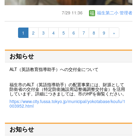
7/29 11:36
福生第二小 管理者
1
2
3
4
5
6
7
8
9
»
お知らせ
ALT（英語教育指導助手）への交付金について
福生市のALT（英語指導助手）の配置事業には、財源として
防衛省の交付金（特定防衛施設周辺整備調整交付金）を活用
しています。詳細につきましては、市のHPを御覧ください。
https://www.city.fussa.tokyo.jp/municipal/yokotabase/koufu/1
003952.html
お知らせ