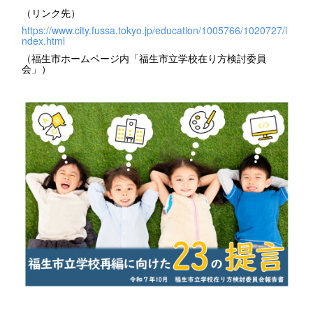
（リンク先）
https://www.city.fussa.tokyo.jp/education/1005766/1020727/i
ndex.html
（福生市ホームページ内「福生市立学校在り方検討委員
会」）